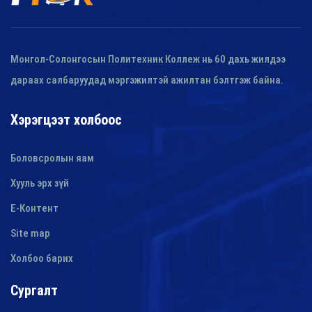
Монгол-Солонгосын Политехник Коллеж нь 60 дахь жилдээ
дараах салбаруудад мэргэжилтэй ажилтан бэлтгэж байна.
Хэрэгцээт холбоос
Боловсролын яам
Хууль эрх зүй
E-Контент
Site map
Холбоо барих
Сургалт