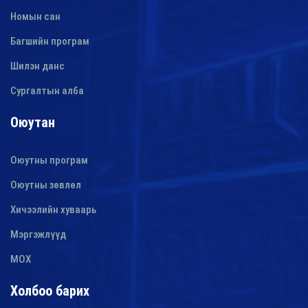
Номын сан
Багшийн програм
Шилэн данс
Сургалтын алба
Оюутан
Оюутны програм
Оюутны зөвлөл
Хичээлийн хуваарь
Мэргэжлүүд
МОХ
Холбоо барих