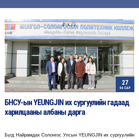
27
04 САР
БНСУ-ын YEUNGJIN их сургуулийн гадаад
харилцааны албаны дарга
Бүгд Найрамдах Солонгос Улсын YEUNGJIN их сургуулийн