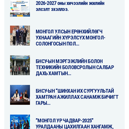
2026-2027 оны хичээлийн жилийн
элсэлт эхэллээ.
МОНГОЛ УЛСЫН ЕРӨНХИЙЛӨГЧ
УХНААГИЙН ХҮРЭЛСҮХ МОНГОЛ-
СОЛОНГОСЫН ПОЛ…
БНСУ-ЫН МЭРГЭЖЛИЙН БОЛОН
ТЕХНИКИЙН БОЛОВСРОЛЫН САЛБАР
ДАХЬ ХАМТЫН…
БНСУ-ЫН “ШИНХАН ИХ СУРГУУЛЬТАЙ
ХАМТРАН АЖИЛЛАХ САНАМЖ БИЧИГТ
ГАРЫ…
”МОНГОЛ УР ЧАДВАР-2025”
УРАЛДААНЫ ЦАХИЛГААН ХАНГАМЖ,