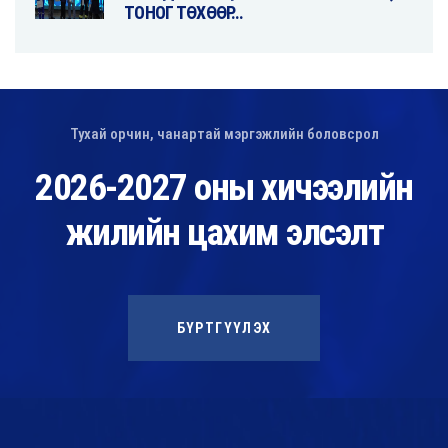
ТОНОГ ТӨХӨӨР…
Тухай орчин, чанартай мэргэжлийн боловсрол
2026-2027 оны хичээлийн
жилийн цахим элсэлт
БҮРТГҮҮЛЭХ