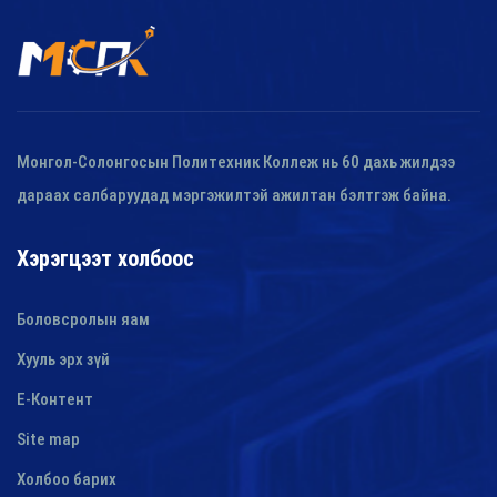
Монгол-Солонгосын Политехник Коллеж нь 60 дахь жилдээ
дараах салбаруудад мэргэжилтэй ажилтан бэлтгэж байна.
Хэрэгцээт холбоос
Боловсролын яам
Хууль эрх зүй
E-Контент
Site map
Холбоо барих