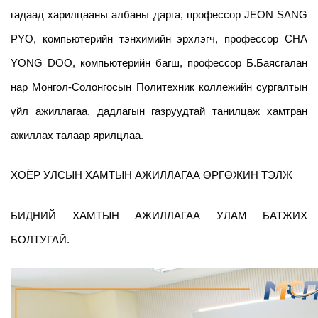
гадаад харилцааны албаны дарга, профессор JEON SANG
PYO, компьютерийн тэнхимийн эрхлэгч, профессор CHA
YONG DOO, компьютерийн багш, профессор Б.Баясгалан
нар Монгол-Солонгосын Политехник коллежийн сургалтын
үйл ажиллагаа, дадлагын газруудтай танилцаж хамтран
ажиллах талаар ярилцлаа.
ХОЁР УЛСЫН ХАМТЫН АЖИЛЛАГАА ӨРГӨЖИН ТЭЛЖ
БИДНИЙ ХАМТЫН АЖИЛЛАГАА УЛАМ БАТЖИХ
БОЛТУГАЙ.