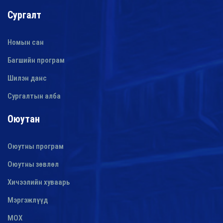
Сургалт
Номын сан
Багшийн програм
Шилэн данс
Сургалтын алба
Оюутан
Оюутны програм
Оюутны зөвлөл
Хичээлийн хуваарь
Мэргэжлүүд
МОХ