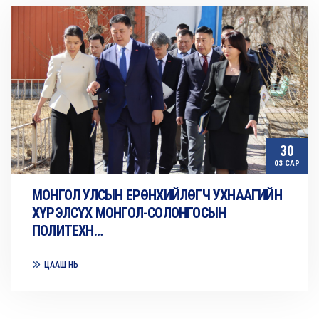
30
03 САР
МОНГОЛ УЛСЫН ЕРӨНХИЙЛӨГЧ УХНААГИЙН
ХҮРЭЛСҮХ МОНГОЛ-СОЛОНГОСЫН
ПОЛИТЕХН…
ЦААШ НЬ