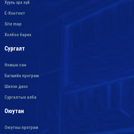
Хууль эрх зүй
E-Контент
Site map
Холбоо барих
Сургалт
Номын сан
Багшийн програм
Шилэн данс
Сургалтын алба
Оюутан
Оюутны програм