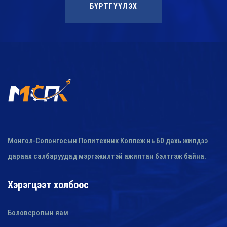
БҮРТГҮҮЛЭХ
Монгол-Солонгосын Политехник Коллеж нь 60 дахь жилдээ
дараах салбаруудад мэргэжилтэй ажилтан бэлтгэж байна.
Хэрэгцээт холбоос
Боловсролын яам