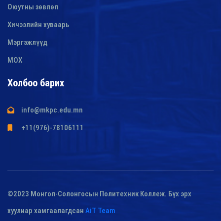
Оюутны зөвлөл
Хичээлийн хуваарь
Мэргэжлүүд
МОХ
Холбоо барих
info@mkpc.edu.mn
+11(976)-78106111
©2023 Монгол-Солонгосын Политехник Коллеж. Бүх эрх
хуулиар хамгаалагдсан
AiT Team