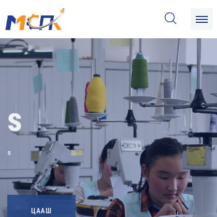
s
s
ЦААШ