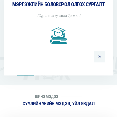
МЭРГЭЖЛИЙН БОЛОВСРОЛ ОЛГОХ СУРГАЛТ
/Суралцах хугацаа 2,5 жил/
ШИНЭ МЭДЭЭ
СҮҮЛИЙН ҮЕИЙН МЭДЭЭ, ҮЙЛ ЯВДАЛ